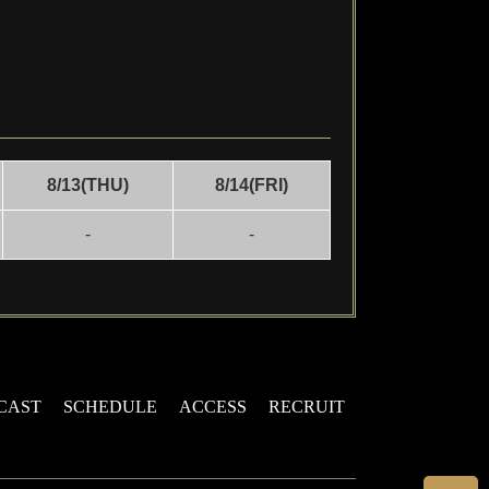
8/13(THU)
8/14(FRI)
-
-
CAST
SCHEDULE
ACCESS
RECRUIT