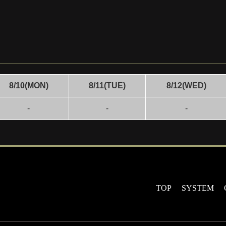
8/10(MON)
8/11(TUE)
8/12(WED)
-
-
-
TOP
SYSTEM