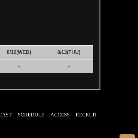
8/12(WED)
8/13(THU)
-
-
CAST
SCHEDULE
ACCESS
RECRUIT