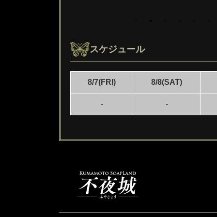
スケジュール
8/7(FRI)
8/8(SAT)
-
-