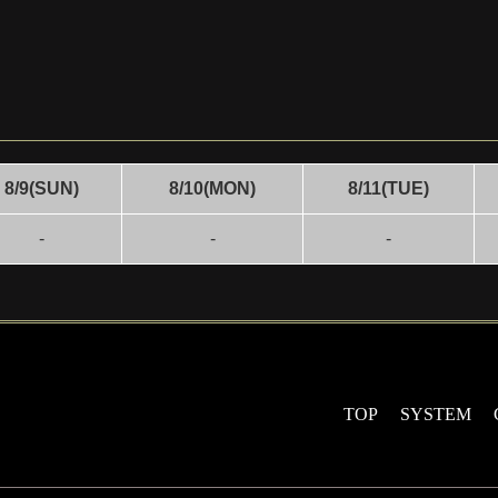
8/9(SUN)
8/10(MON)
8/11(TUE)
-
-
-
TOP
SYSTEM