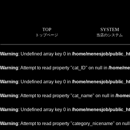
TOP
SYSTEM
トップページ
当店のシステム
Warning
: Undefined array key 0 in
/home/menesjob/public_h
Warning
: Attempt to read property "cat_ID" on null in
/home/me
Warning
: Undefined array key 0 in
/home/menesjob/public_h
Warning
: Attempt to read property "cat_name" on null in
/home
Warning
: Undefined array key 0 in
/home/menesjob/public_h
Warning
: Attempt to read property "category_nicename" on null