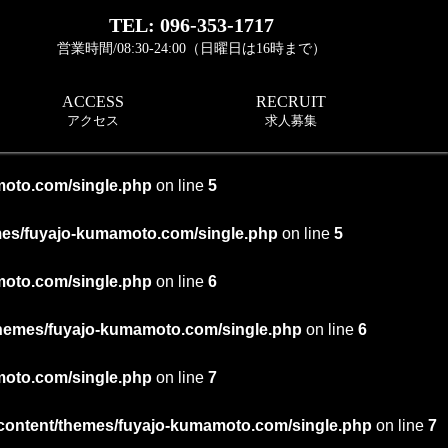
TEL: 096-353-1717
営業時間/08:30-24:00（日曜日は16時まで）
ACCESS
RECRUIT
アクセス
求人募集
moto.com/single.php
on line
5
mes/fuyajo-kumamoto.com/single.php
on line
5
moto.com/single.php
on line
6
hemes/fuyajo-kumamoto.com/single.php
on line
6
moto.com/single.php
on line
7
content/themes/fuyajo-kumamoto.com/single.php
on line
7