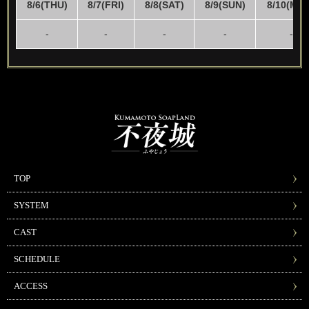
8/6(THU)
8/7(FRI)
8/8(SAT)
8/9(SUN)
8/10(MO
-
-
-
-
-
TOP
SYSTEM
CAST
SCHEDULE
ACCESS