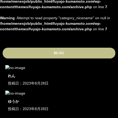
/home/menesjob/public_html/fuyajo-kumamoto.com/wp-
content/themes/fuyajo-kumamoto.com/archive.php
on line
7
Warning
: Attempt to read property "category_nicename" on null in
/home/menesjob/public_html/fuyajo-kumamoto.com/wp-
content/themes/fuyajo-kumamoto.com/archive.php
on line
7
BLOG
れん
投稿日：
2023年8月28日
ゆうか
投稿日：
2023年8月28日